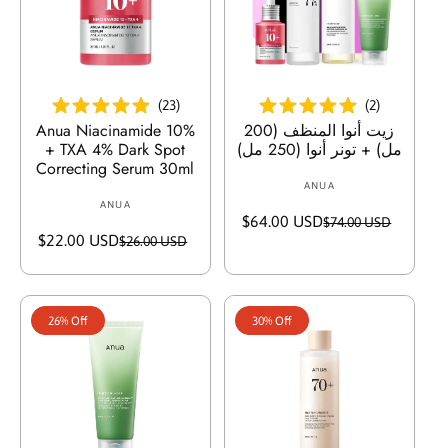
أضف إلى السلة
أضف إلى السلة
(
23
)
(
2
)
زيت أنوا المنظف (200
Anua Niacinamide 10%
مل) + تونر أنوا (250 مل)
+ TXA 4% Dark Spot
Correcting Serum 30ml
ANUA
V
ANUA
V
e
$64.00 USD
S
R
$74.00 USD
e
n
$22.00 USD
S
R
$26.00 USD
a
e
n
d
a
e
l
g
d
o
l
g
e
u
o
r
e
u
p
l
r
:
26% Off
30% Off
p
l
r
a
:
r
a
i
r
i
r
c
p
c
p
e
r
e
r
i
i
c