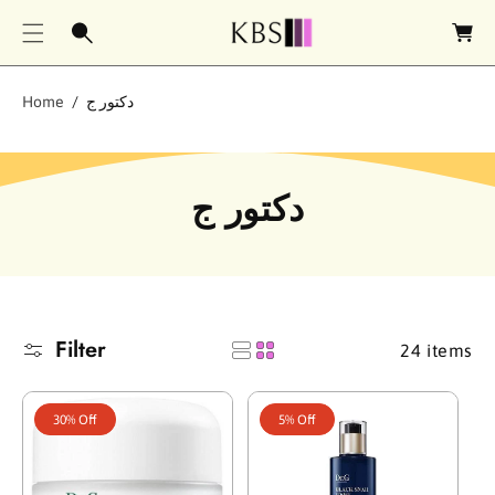
O
a
C
r
O
t
N
دكتور ج
Home
T
E
N
T
C
دكتور ج
o
l
l
Filter
24 items
e
c
30% Off
5% Off
t