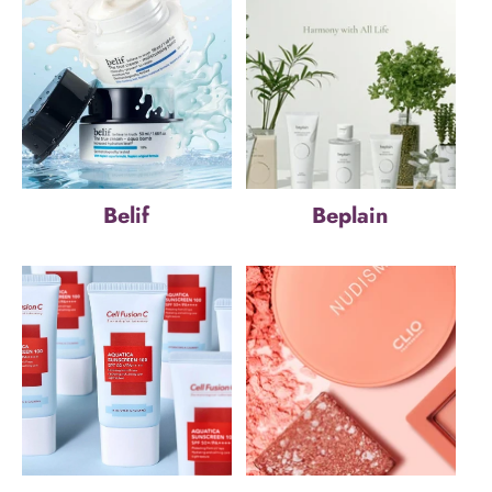
Belif
Beplain