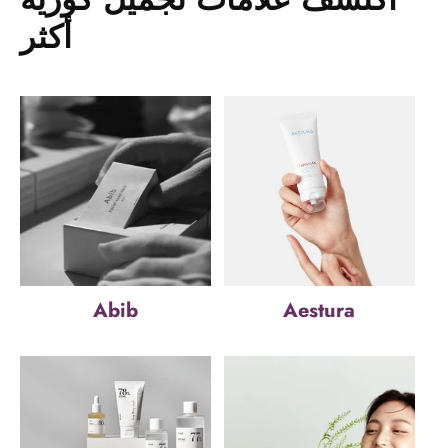
أكثر
Abib
Aestura