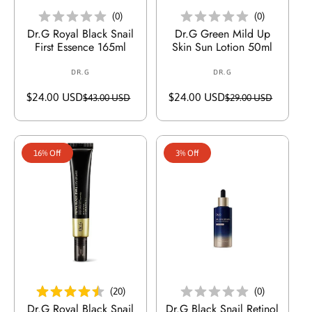
(
0
)
(
0
)
Dr.G Royal Black Snail
Dr.G Green Mild Up
First Essence 165ml
Skin Sun Lotion 50ml
DR.G
V
DR.G
V
e
e
$24.00 USD
S
R
$24.00 USD
S
R
$43.00 USD
$29.00 USD
n
n
a
e
a
e
d
d
l
g
l
g
o
o
e
u
e
u
r
r
16% Off
3% Off
p
l
p
l
:
:
r
a
r
a
i
r
i
r
c
p
c
p
e
r
e
r
i
i
c
c
e
e
أضف إلى السلة
أضف إلى السلة
(
20
)
(
0
)
Dr.G Royal Black Snail
Dr.G Black Snail Retinol