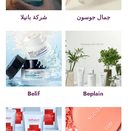
جمال جوسون
شركة بانيلا
Belif
Beplain