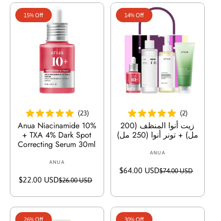
i
15% Off
14% Off
c
e
أضف إلى السلة
أضف إلى السلة
(
23
)
(
2
)
زيت أنوا المنظف (200
Anua Niacinamide 10%
مل) + تونر أنوا (250 مل)
+ TXA 4% Dark Spot
Correcting Serum 30ml
ANUA
V
ANUA
V
e
$64.00 USD
S
R
$74.00 USD
e
n
$22.00 USD
S
R
$26.00 USD
a
e
n
d
a
e
l
g
d
o
l
g
e
u
o
r
e
u
p
l
r
:
26% Off
30% Off