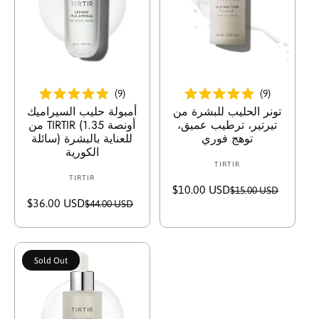
i
o
n
Sold Out
Sold Out
:
(
9
)
(
9
)
تونر الحليب للبشرة من
أمبولة حليب السيراميك
تيرتير، ترطيب عميق،
من TIRTIR (1.35 أونصة
توهج فوري
سائلة) للعناية بالبشرة
الكورية
TIRTIR
V
TIRTIR
V
e
$10.00 USD
S
R
$15.00 USD
e
n
$36.00 USD
S
R
$44.00 USD
a
e
n
d
a
e
l
g
d
o
l
g
e
u
o
r
e
u
p
l
r
:
Sold Out
p
l
r
a
:
r
a
i
r
i
r
c
p
c
p
e
r