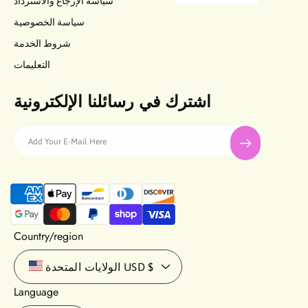
سياسة الإرجاع والاسترداد
سياسة الخصوصية
شروط الخدمة
التعليمات
اشترك في رسائلنا الإلكترونية
Add Your E-Mail Here
P
a
y
m
Country/region
e
n
USD $
الولايات المتحدة
t
Language
m