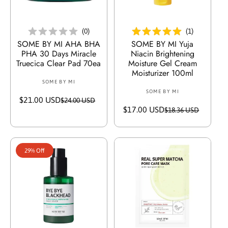
c
c
e
e
أضف إلى السلة
أضف إلى السلة
(
0
)
(
1
)
SOME BY MI AHA BHA
SOME BY MI Yuja
PHA 30 Days Miracle
Niacin Brightening
Truecica Clear Pad 70ea
Moisture Gel Cream
Moisturizer 100ml
SOME BY MI
V
SOME BY MI
V
e
$21.00 USD
S
R
$24.00 USD
e
n
$17.00 USD
S
R
$18.36 USD
a
e
n
d
a
e
l
g
d
o
l
g
e
u
o
r
e
u
p
l
r
:
29% Off
p
l
r
a
:
r
a
i
r
i
r
c
p
c
p
e
r
e
r
i
i
c
c
e