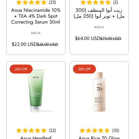
(
23
)
(
2
)
زيت أنوا المنظف (200
Anua Niacinamide 10%
مل) + تونر أنوا (250 مل)
+ TXA 4% Dark Spot
Correcting Serum 30ml
ANUA
V
ANUA
V
e
$64.00 USD
S
R
$74.00 USD
e
n
$22.00 USD
S
R
$26.00 USD
a
e
n
d
a
e
l
g
d
o
l
g
e
u
o
r
e
u
p
l
r
:
26% Off
30% Off
p
l
r
a
:
r
a
i
r
i
r
c
p
c
p
e
r
e
r
i
i
c
c
e
e
أضف إلى السلة
أضف إلى السلة
(
22
)
(
35
)
Anua Heartleaf
Anua Rice 70 Glow