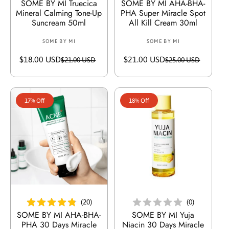
SOME BY MI Truecica
SOME BY MI AHA-BHA-
Mineral Calming Tone-Up
PHA Super Miracle Spot
Suncream 50ml
All Kill Cream 30ml
SOME BY MI
V
SOME BY MI
V
e
e
$18.00 USD
S
R
$21.00 USD
S
R
$21.00 USD
$25.00 USD
n
n
a
e
a
e
d
d
l
g
l
g
o
o
e
u
e
u
r
r
17% Off
18% Off
p
l
p
l
:
:
r
a
r
a
i
r
i
r
c
p
c
p
e
r
e
r
i
i
c
c
e
e
أضف إلى السلة
أضف إلى السلة
(
20
)
(
0
)
SOME BY MI AHA-BHA-
SOME BY MI Yuja
PHA 30 Days Miracle
Niacin 30 Days Miracle