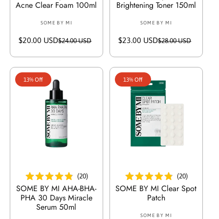
Acne Clear Foam 100ml
Brightening Toner 150ml
SOME BY MI
V
SOME BY MI
V
e
e
$20.00 USD
S
R
$23.00 USD
S
R
$24.00 USD
$28.00 USD
n
n
a
e
a
e
d
d
l
g
l
g
o
o
e
u
e
u
r
r
13% Off
13% Off
p
l
p
l
:
:
r
a
r
a
i
r
i
r
c
p
c
p
e
r
e
r
i
i
c
c
e
e
أضف إلى السلة
أضف إلى السلة
(
20
)
(
20
)
SOME BY MI AHA-BHA-
SOME BY MI Clear Spot
PHA 30 Days Miracle
Patch
Serum 50ml
SOME BY MI
V