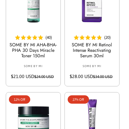
i
o
n
أضف إلى السلة
أضف إلى السلة
:
(
40
)
(
20
)
SOME BY MI AHA-BHA-
SOME BY MI Retinol
PHA 30 Days Miracle
Intense Reactivating
Toner 150ml
Serum 30ml
SOME BY MI
V
SOME BY MI
V
e
e
$21.00 USD
S
R
$28.00 USD
S
R
$24.00 USD
$34.00 USD
n
n
a
e
a
e
d
d
l
g
l
g
o
o
e
u
e
u
r
r
12% Off
27% Off
p
l
p
l
:
:
r
a
r
a
i
r
i
r
c
p
c
p
e
r
e
r