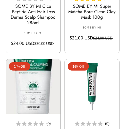
SOME BY MI Cica
SOME BY MI Super
Peptide Anti Hair Loss
Matcha Pore Clean Clay
Derma Scalp Shampoo
Mask 100g
285ml
SOME BY MI
V
SOME BY MI
V
e
$21.00 USD
S
R
$24.00 USD
e
n
$24.00 USD
S
R
$30.00 USD
a
e
n
d
a
e
l
g
d
o
l
g
e
u
o
r
e
u
p
l
r
:
14% Off
16% Off
p
l
r
a
:
r
a
i
r
i
r
c
p
c
p
e
r
e
r
i
i
c
c
e
e
أضف إلى السلة
أضف إلى السلة
(
0
)
(
0
)