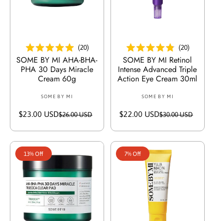
i
i
c
c
e
e
أضف إلى السلة
أضف إلى السلة
(
20
)
(
20
)
SOME BY MI AHA-BHA-
SOME BY MI Retinol
PHA 30 Days Miracle
Intense Advanced Triple
Cream 60g
Action Eye Cream 30ml
SOME BY MI
V
SOME BY MI
V
e
e
$23.00 USD
S
R
$22.00 USD
S
R
$26.00 USD
$30.00 USD
n
n
a
e
a
e
d
d
l
g
l
g
o
o
e
u
e
u
r
r
13% Off
7% Off
p
l
p
l
:
:
r
a
r
a
i
r
i
r
c
p
c
p
e
r
e
r
i
i