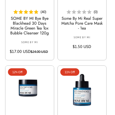
e
أضف إلى السلة
أضف إلى السلة
(
40
)
(
0
)
SOME BY MI Bye Bye
Some By Mi Real Super
Blackhead 30 Days
Matcha Pore Care Mask
Miracle Green Tea Tox
- 1ea
Bubble Cleanser 120g
SOME BY MI
V
SOME BY MI
V
e
R
$1.50 USD
e
n
$17.00 USD
S
R
$24.00 USD
e
n
d
a
e
g
d
o
l
g
u
o
r
e
u
l
r
:
12% Off
11% Off
p
l
a
:
r
a
r
i
r
p
c
p
r
e
r
i
i
c
c
e
e
أضف إلى السلة
أضف إلى السلة