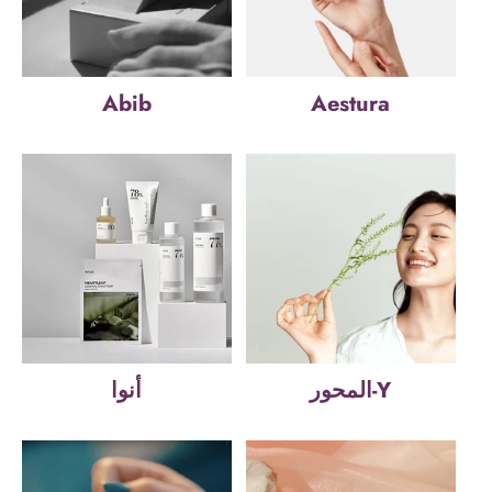
Abib
Aestura
المحور-Y
أنوا