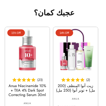
r
p
l
:
r
a
عجبك كمان؟
i
r
c
p
e
r
i
15% Off
14% Off
c
e
أضف إلى السلة
أضف إلى السلة
(
23
)
(
2
)
زيت أنوا المنظف (200
Anua Niacinamide 10%
مل) + تونر أنوا (250 مل)
+ TXA 4% Dark Spot
Correcting Serum 30ml
ANUA
V
ANUA
V
e